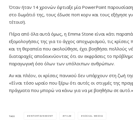
Όταν ήταν 14 χρονών έφτιαξε μία PowerPoint παρουσίαση μ
στο δωμάτιό της, τους έδωσε ποπ κορν και τους εξήγησε γι
τέτοιο!).
Πέρα από όλα αυτά όμως, η Emma Stone είναι κάτι παραπά
εξομολογήσεις της για το άγχος αποχωρισμού, τις κρίσεις
και τη θεραπεία που ακολούθησε, έχει βοηθήσει πολλούς ν
διαταραχές αποδεικνύοντας ότι αν εκφράσεις το πρόβλημα 
παραγωγική όσο όλων των υπόλοιπων ανθρώπων.
Αν και πλέον, οι κρίσεις πανικού δεν υπάρχουν στη ζωή της
«Είναι τόσο ωραίο που ξέρω ότι αυτές οι στιγμές της πρ
πράγματα που μπορώ να κάνω για να με βοηθήσω σε αυτό.
ENTERTAINMENT
FILM
SOCIAL MEDIA
TAGS