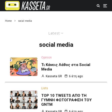
Home
social media
Latest
social media
Opinion
Τι Κάνεις Λάθος στα Social
Media
Kasseta GR
6 έτη ago
Lists
TOP 10 TWEETS ΑΠΟ ΤΗ
ΓΥΜΝΗ ΦΩΤΟΓΡΑΦΙΣΗ ΤΟΥ
GNTM
Kasseta GR
6 έτη ago