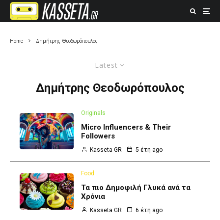
Home
Δημήτρης Θεοδωρόπουλος
Latest
Δημήτρης Θεοδωρόπουλος
Originals
Micro Influencers & Their
Followers
Kasseta GR
5 έτη ago
Food
Τα πιο Δημοφιλή Γλυκά ανά τα
Χρόνια
Kasseta GR
6 έτη ago