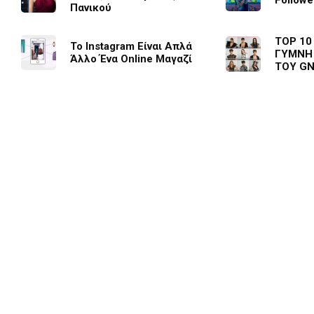
Followe
Πανικού
TOP 10
To Instagram Είναι Απλά
ΓΥΜΝΗ
Άλλο Ένα Online Μαγαζί
ΤΟΥ G