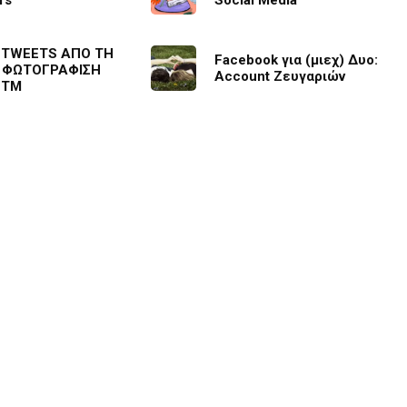
rs
Social Media
 TWEETS ΑΠΟ ΤΗ
Facebook για (μιεχ) Δυο:
 ΦΩΤΟΓΡΑΦΙΣΗ
Account Ζευγαριών
NTM