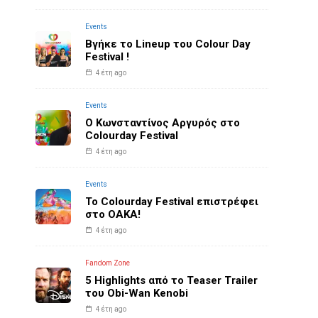
Events
Βγήκε το Lineup του Colour Day
Festival !
4 έτη ago
Events
O Κωνσταντίνος Αργυρός στο
Colourday Festival
4 έτη ago
Events
Το Colourday Festival επιστρέφει
στο ΟΑΚΑ!
4 έτη ago
Fandom Zone
5 Highlights από το Teaser Trailer
του Obi-Wan Kenobi
4 έτη ago