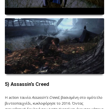
5) Assassin’s Creed
Η action ταινία
Assassin’s Creed
, βασισμένη στο ομότιτλο
βιντεοπαιχνίδι, κυκλοφόρησε το 2016. Όντας