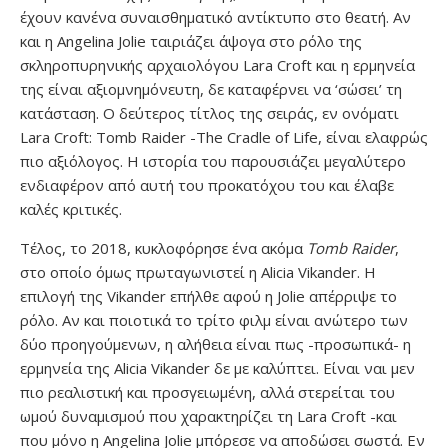
έχουν κανένα συναισθηματικό αντίκτυπο στο θεατή. Αν
και η Angelina Jolie ταιριάζει άψογα στο ρόλο της
σκληροπυρηνικής αρχαιολόγου Lara Croft και η ερμηνεία
της είναι αξιομνημόνευτη, δε καταφέρνει να ‘σώσει’ τη
κατάσταση. Ο δεύτερος τίτλος της σειράς, εν ονόματι
Lara Croft: Tomb Raider -The Cradle of Life, είναι ελαφρώς
πιο αξιόλογος. Η ιστορία του παρουσιάζει μεγαλύτερο
ενδιαφέρον από αυτή του προκατόχου του και έλαβε
καλές κριτικές.
Τέλος, το 2018, κυκλοφόρησε ένα ακόμα
Tomb Raider
,
στο οποίο όμως πρωταγωνιστεί η Alicia Vikander. Η
επιλογή της Vikander επήλθε αφού η Jolie απέρριψε το
ρόλο. Αν και ποιοτικά το τρίτο φιλμ είναι ανώτερο των
δύο προηγούμενων, η αλήθεια είναι πως -προσωπικά- η
ερμηνεία της Alicia Vikander δε με καλύπτει. Είναι ναι μεν
πιο ρεαλιστική και προσγειωμένη, αλλά στερείται του
ωμού δυναμισμού που χαρακτηρίζει τη Lara Croft -και
που μόνο η Angelina Jolie μπόρεσε να αποδώσει σωστά. Εν