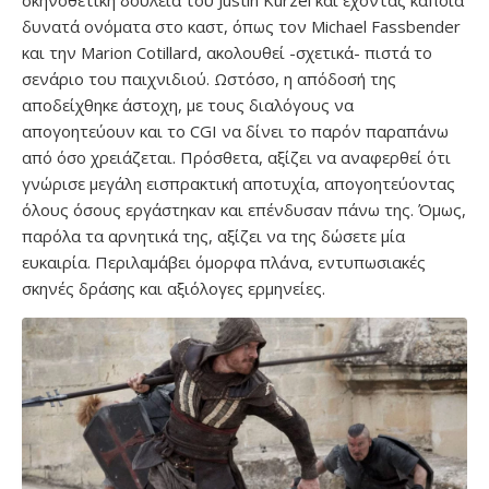
σκηνοθετική δουλειά του Justin Kurzel και έχοντας κάποια
δυνατά ονόματα στο καστ, όπως τον Michael Fassbender
και την Marion Cotillard, ακολουθεί -σχετικά- πιστά το
σενάριο του παιχνιδιού. Ωστόσο, η απόδοσή της
αποδείχθηκε άστοχη, με τους διαλόγους να
απογοητεύουν και το CGI να δίνει το παρόν παραπάνω
από όσο χρειάζεται. Πρόσθετα, αξίζει να αναφερθεί ότι
γνώρισε μεγάλη εισπρακτική αποτυχία, απογοητεύοντας
όλους όσους εργάστηκαν και επένδυσαν πάνω της. Όμως,
παρόλα τα αρνητικά της, αξίζει να της δώσετε μία
ευκαιρία. Περιλαμάβει όμορφα πλάνα, εντυπωσιακές
σκηνές δράσης και αξιόλογες ερμηνείες.