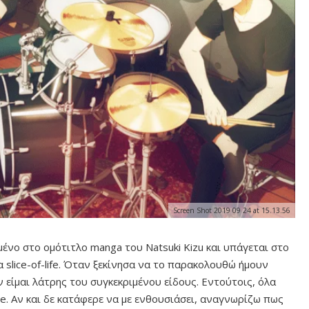
Screen Shot 2019 09 24 at 15.13.56
σμένο στο ομότιτλο manga του Natsuki Kizu και υπάγεται στο
 slice-of-life. Όταν ξεκίνησα να το παρακολουθώ ήμουν
εν είμαι λάτρης του συγκεκριμένου είδους. Εντούτοις, όλα
me. Αν και δε κατάφερε να με ενθουσιάσει, αναγνωρίζω πως