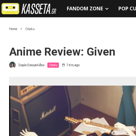
FANDOM ZONE
POP C
Home
Otaku
Anime Review: Given
Σοφία Ευαγγελίδου
Otaku
7 έτη ago