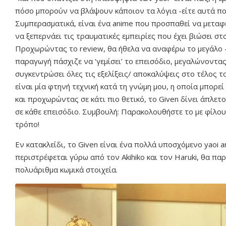
πόσο μπορούν να βλάψουν κάποιον τα λόγια -είτε αυτά πο
Συμπερασματικά, είναι ένα anime που προσπαθεί να μεταφέ
να ξεπερνάει τις τραυματικές εμπειρίες που έχει βιώσει στ
Προχωρώντας το review, θα ήθελα να αναφέρω το μεγάλο -κ
παραγωγή πάσχιζε να ‘γεμίσει’ το επεισόδιο, μεγαλώνοντας
συγκεντρώσει όλες τις εξελίξεις/ αποκαλύψεις στο τέλος του
είναι μία φτηνή τεχνική κατά τη γνώμη μου, η οποία μπορεί
και προχωρώντας σε κάτι πιο θετικό, το Given δίνει άπλετο
σε κάθε επεισόδιο. Συμβουλή: Παρακολουθήστε το με φίλου
τρόπο!
Εν κατακλείδι, το Given είναι ένα πολλά υποσχόμενο yaoi 
περιστρέφεται γύρω από τον Akihiko και τον Haruki, θα πα
πολυάριθμα κωμικά στοιχεία.