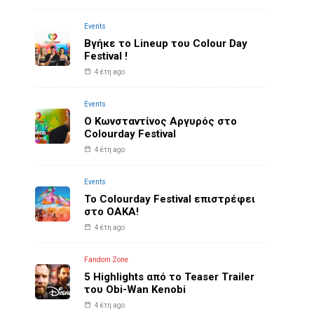
Events
Βγήκε το Lineup του Colour Day
Festival !
4 έτη ago
Events
O Κωνσταντίνος Αργυρός στο
Colourday Festival
4 έτη ago
Events
Το Colourday Festival επιστρέφει
στο ΟΑΚΑ!
4 έτη ago
Fandom Zone
5 Highlights από το Teaser Trailer
του Obi-Wan Kenobi
4 έτη ago