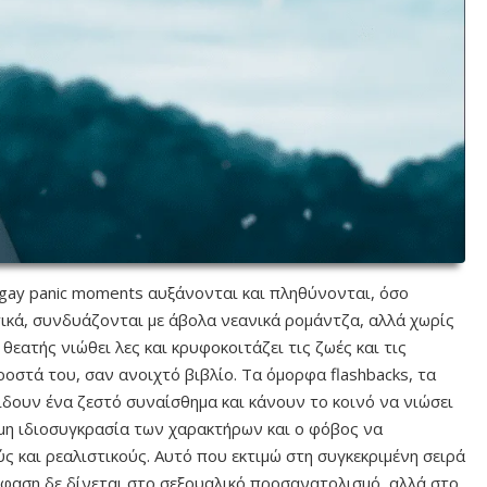
ι gay panic moments αυξάνονται και πληθύνονται, όσο
τικά, συνδυάζονται με άβολα νεανικά ρομάντζα, αλλά χωρίς
 θεατής νιώθει λες και κρυφοκοιτάζει τις ζωές και τις
οστά του, σαν ανοιχτό βιβλίο. Τα όμορφα flashbacks, τα
ίδουν ένα ζεστό συναίσθημα και κάνουν το κοινό να νιώσει
θμη ιδιοσυγκρασία των χαρακτήρων και ο φόβος να
 και ρεαλιστικούς. Αυτό που εκτιμώ στη συγκεκριμένη σειρά
έμφαση δε δίνεται στο σεξουαλικό προσανατολισμό, αλλά στο