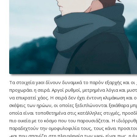
Tα στοιχεία yaoi δίνουν δυναμικά το παρόν εξαρχής και ο
προχωράει η σειρά. Αργοί ρυθμοί, μετρημένα λόγια και μυσ
να επικρατεί χάος. Η σειρά δεν έχει έντονη κλιμάκωση και ο
σκέψεις των ηρώων, οι οποίες ξεδιπλώνονται ξεκάθαρα μπρ
οποία είναι τοποθετημένα στις κατάλληλες στιγμές, προσδ
πιο οικεία με το κόσμο που του παρουσιάζεται. Η ιδιόρρυ
παραδεχτούν την ομοφυλοφιλία τους, τους κάνει προσιτούς
-και που σπανίζει στη πλειοψηφία των yaoi- είναι πως, η 