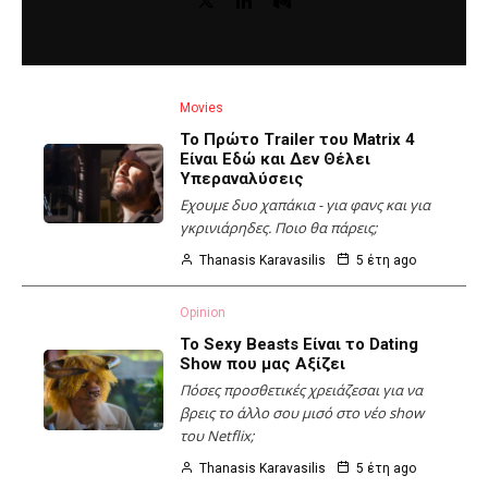
Movies
Το Πρώτο Trailer του Matrix 4
Είναι Εδώ και Δεν Θέλει
Υπεραναλύσεις
Εχουμε δυο χαπάκια - για φανς και για
γκρινιάρηδες. Ποιο θα πάρεις;
Thanasis Karavasilis
5 έτη ago
Opinion
Το Sexy Beasts Είναι το Dating
Show που μας Αξίζει
Πόσες προσθετικές χρειάζεσαι για να
βρεις το άλλο σου μισό στο νέο show
του Netflix;
Thanasis Karavasilis
5 έτη ago