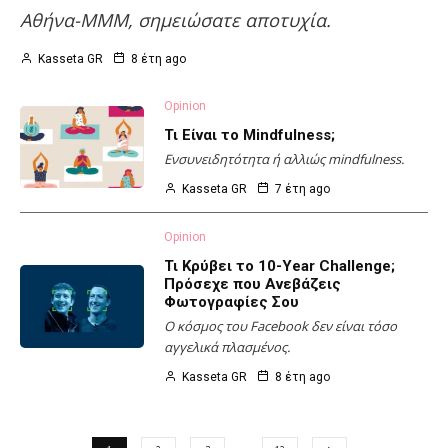
Αθήνα-ΜΜΜ, σημειώσατε αποτυχία.
Kasseta GR
8 έτη ago
Opinion
Τι Είναι το Mindfulness;
Eνσυνειδητότητα ή αλλιώς mindfulness.
Kasseta GR
7 έτη ago
Opinion
Τι Κρύβει το 10-Year Challenge;
Πρόσεχε που Ανεβάζεις
Φωτογραφίες Σου
Ο κόσμος του Facebook δεν είναι τόσο
αγγελικά πλασμένος.
Kasseta GR
8 έτη ago