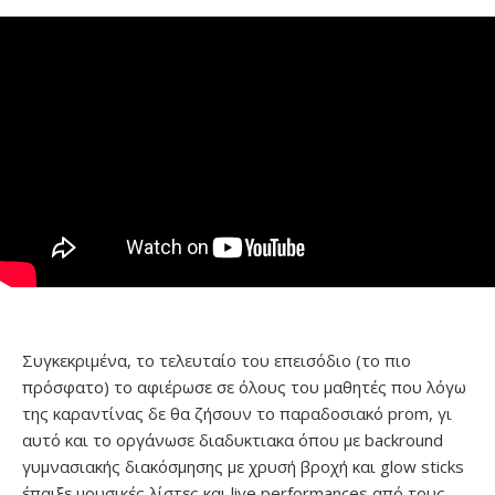
Συγκεκριμένα, το τελευταίο του επεισόδιο (το πιο
πρόσφατο) το αφιέρωσε σε όλους του μαθητές που λόγω
της καραντίνας δε θα ζήσουν το παραδοσιακό prom, γι
αυτό και το οργάνωσε διαδυκτιακα όπου με backround
γυμνασιακής διακόσμησης με χρυσή βροχή και glow sticks
έπαιξε μουσικές λίστες και live performances από τους