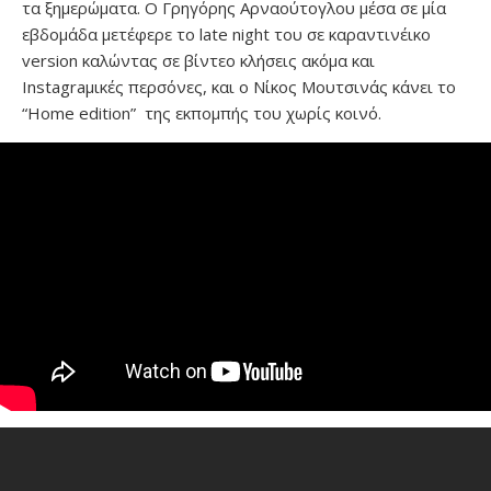
τα ξημερώματα. Ο Γρηγόρης Αρναούτογλου μέσα σε μία
εβδομάδα μετέφερε το late night του σε καραντινέικο
version καλώντας σε βίντεο κλήσεις ακόμα και
Instagraμικές περσόνες, και ο Νίκος Μουτσινάς κάνει το
“Home edition” της εκπομπής του χωρίς κοινό.