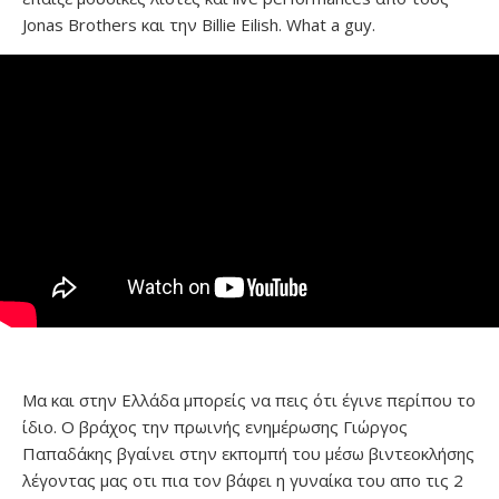
Jonas Brothers και την Billie Eilish. What a guy.
Μα και στην Ελλάδα μπορείς να πεις ότι έγινε περίπου το
ίδιο. Ο βράχος την πρωινής ενημέρωσης Γιώργος
Παπαδάκης βγαίνει στην εκπομπή του μέσω βιντεοκλήσης
λέγοντας μας οτι πια τον βάφει η γυναίκα του απο τις 2