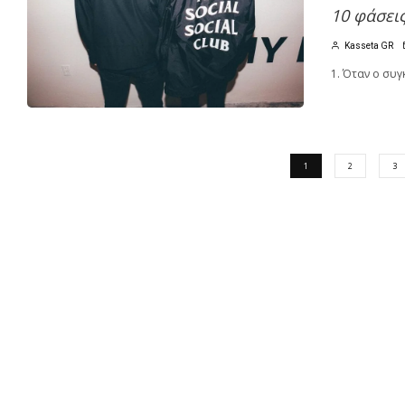
10 φάσει
Kasseta GR
1. Όταν ο συγ
1
2
3