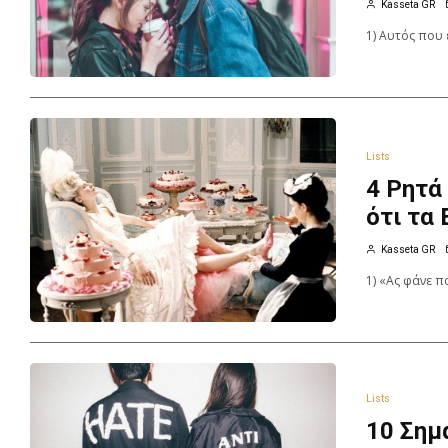
Kasseta GR
1) Αυτός που ε
Lists
4 Ρητά
ότι τα 
Kasseta GR
1) «Ας φάνε π
Lists
10 Σημ