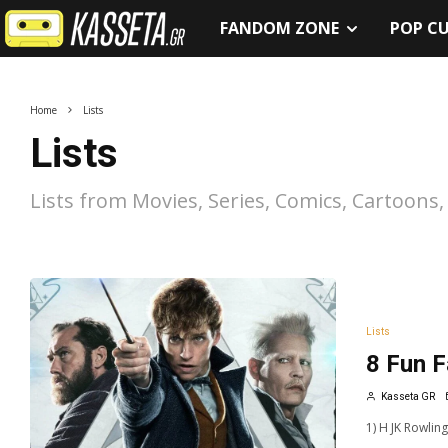
FANDOM ZONE
POP C
Home
Lists
Lists
Lists from Movies, Series, Comics, Cartoons
Lists
8 Fun F
Kasseta GR
1) H JK Rowlin