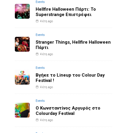
Events
Hellfire Halloween Πάρτι: Το
Superstrange Επιστρέφει
4 έτη ago
Events
Stranger Things, Hellfire Halloween
Πάρτι
4 έτη ago
Events
Βγήκε το Lineup του Colour Day
Festival !
4 έτη ago
Events
O Κωνσταντίνος Αργυρός στο
Colourday Festival
4 έτη ago