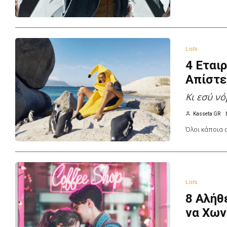
Lists
4 Εται
Απίστε
Kι εσύ νό
Kasseta GR
Όλοι κάποια στ
Lists
8 Αλήθ
να Χω