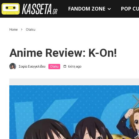
FANDOM ZONE
POP C
Home
Otaku
Anime Review: K-On!
Σοφία Ευαγγελίδου
Otaku
6 έτη ago