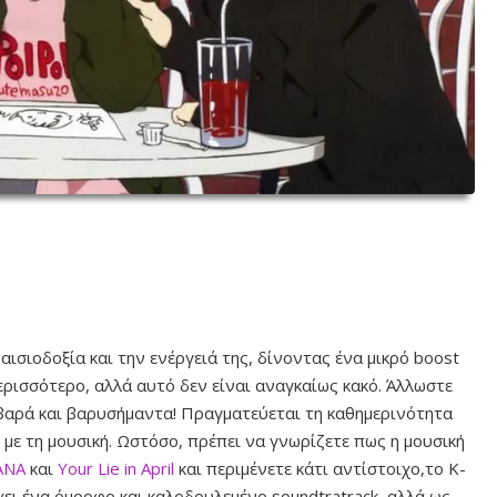
αισιοδοξία και την ενέργειά της, δίνοντας ένα μικρό boost
ερισσότερο, αλλά αυτό δεν είναι αναγκαίως κακό. Άλλωστε
σοβαρά και βαρυσήμαντα! Πραγματεύεται τη καθημερινότητα
ε τη μουσική. Ωστόσο, πρέπει να γνωρίζετε πως η μουσική
ANA
και
Your Lie in April
και περιμένετε κάτι αντίστοιχο,το Κ-
χει ένα όμορφο και καλοδουλεμένο soundtratrack, αλλά ως