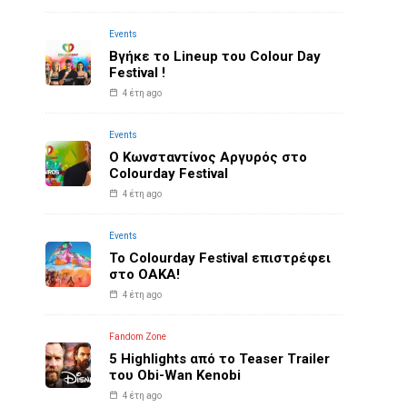
Events
Βγήκε το Lineup του Colour Day
Festival !
4 έτη ago
Events
O Κωνσταντίνος Αργυρός στο
Colourday Festival
4 έτη ago
Events
Το Colourday Festival επιστρέφει
στο ΟΑΚΑ!
4 έτη ago
Fandom Zone
5 Highlights από το Teaser Trailer
του Obi-Wan Kenobi
4 έτη ago