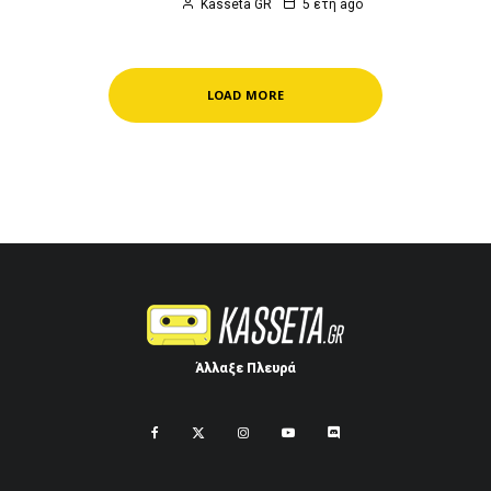
Kasseta GR
5 έτη ago
LOAD MORE
Άλλαξε Πλευρά