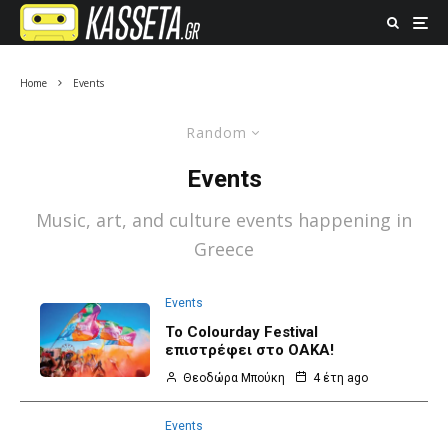
Home
Events
Random
Events
Music, art, and culture events happening in
Greece
Events
Το Colourday Festival
επιστρέφει στο ΟΑΚΑ!
Θεοδώρα Μπούκη
4 έτη ago
Events