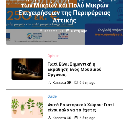
των Μικρών και Πολύ Μικρών
Επιχειρήσεων της Περιφέρειας
Αττικής
Kasseta GR
6 έτη ago
Opinion
Γιατί Είναι Σημαντική η
Εκμάθηση Ενός Μουσικού
Οργάνου;
Kasseta GR
6 έτη ago
Guide
Φυτά Εσωτερικού Χώρου: Γιατί
είναι καλό να τα έχετε;
Kasseta GR
6 έτη ago