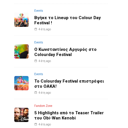
Events
Βγήκε το Lineup του Colour Day
Festival !
4 έτη ago
Events
O Κωνσταντίνος Αργυρός στο
Colourday Festival
4 έτη ago
Events
Το Colourday Festival επιστρέφει
στο ΟΑΚΑ!
4 έτη ago
Fandom Zone
5 Highlights από το Teaser Trailer
του Obi-Wan Kenobi
4 έτη ago