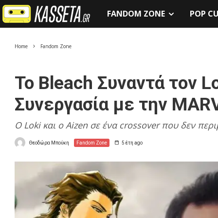
FANDOM ZONE
POP C
Home
Fandom Zone
Το Bleach Συναντά τον L
Συνεργασία με την MAR
Ο Loki και ο Aizen σε ένα crossover που δεν περ
Θεοδώρα Μπούκη
Fandom Zone
5 έτη ago