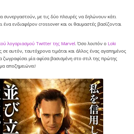
α συνεργαστούν, με τις δύο πλευρές να δηλώνουν κάτι
ι ένα ενδιαφέρον crossover και οι θαυμαστές βασίζονται
ού λογαριασμού Twitter της Marvel
. Όσο λοιπόν ο
Loki
ς σε αυτόν, ταυτόχρονα τιμάται και άλλος ένας αγαπημένος
α ζωγραφίσει μία αφίσα βασισμένη στο στιλ της πρώτης
σμα αποζημειώνει!