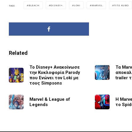
BLEACH
DISNEY+
LOKI
MARVEL
TITE KUBO
TAGS
Related
To Disney+ Ανακοίνωσε
Τα Marv
την Κυκλοφορία Parody
αποκαλ
που Ενώνει τον Loki με
trailer
τους Simpsons
Marvel & League of
Η Marve
Legends
το Spid