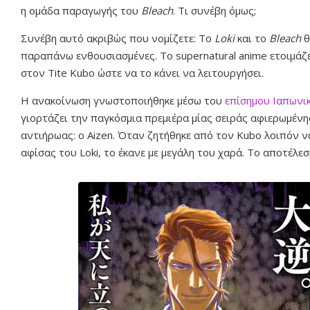
η ομάδα παραγωγής του
Bleach
. Τι συνέβη όμως;
Συνέβη αυτό ακριβώς που νομίζετε: Το
Loki
και το
Bleach
θ
παραπάνω ενθουσιασμένες. Το supernatural anime ετοιμάζε
στον Tite Kubo ώστε να το κάνει να λειτουργήσει.
Η ανακοίνωση γνωστοποιήθηκε μέσω του
επίσημου Ιαπωνικ
γιορτάζει την παγκόσμια πρεμιέρα μίας σειράς αφιερωμένη
αντιήρωας: ο Aizen. Όταν ζητήθηκε από τον Kubo λοιπόν ν
αφίσας του Loki, το έκανε με μεγάλη του χαρά. Το αποτέλε