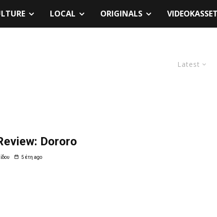
ULTURE
LOCAL
ORIGINALS
VIDEOKASSE
Latest
Review: Dororo
ίδου
5 έτη ago