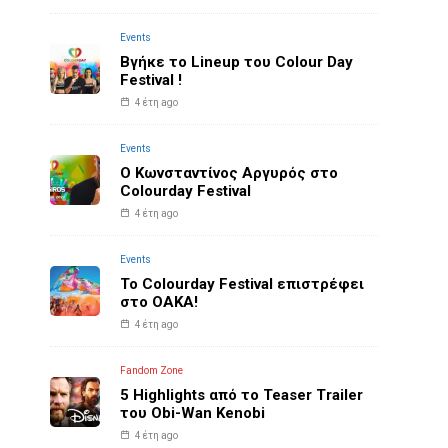
Events
Βγήκε το Lineup του Colour Day
Festival !
4 έτη ago
Events
O Κωνσταντίνος Αργυρός στο
Colourday Festival
4 έτη ago
Events
Το Colourday Festival επιστρέφει
στο ΟΑΚΑ!
4 έτη ago
Fandom Zone
5 Highlights από το Teaser Trailer
του Obi-Wan Kenobi
4 έτη ago