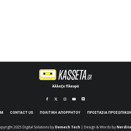
Άλλαξε Πλευρά
AM
CONTACT US
ΠΟΛΙΤΙΚΉ ΑΠΟΡΡΉΤΟΥ
ΠΡΟΣΤΑΣΊΑ ΠΡΟΣΩΠΙΚΏ
pyright 2025
Digital Solutions by
Demech Tech
| Design & Words by
Nerdito