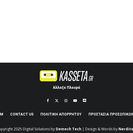
Άλλαξε Πλευρά
AM
CONTACT US
ΠΟΛΙΤΙΚΉ ΑΠΟΡΡΉΤΟΥ
ΠΡΟΣΤΑΣΊΑ ΠΡΟΣΩΠΙΚΏ
pyright 2025
Digital Solutions by
Demech Tech
| Design & Words by
Nerdito