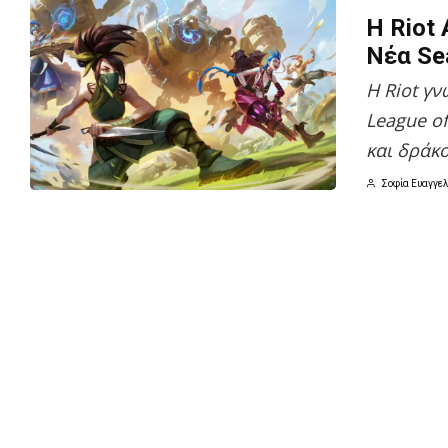
Η Riot
Νέα Se
Η Riot γ
League o
και δράκ
Σοφία Ευαγγελ