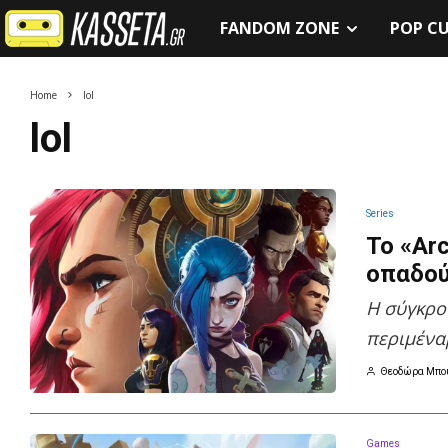
FANDOM ZONE
POP C
Home
lol
lol
Series
Το «Arc
οπαδού
Η σύγκρου
περιμένα
Θεοδώρα Μπο
Games