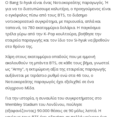
Ο Bang Si-hyuk είναι ένας Νοτιοκορεάτης παραγωγός. Ή
για να το διατυπώσουμε καλυτέρα, ο προηγούμενος είναι
ο εγκέφαλος πίσω από τους BTS, το διάσημο
νοτιοκορεατικό συγκρότημα, με περιουσία, απλά και
ταπεινά, τα 780 εκατομμύρια δολάρια. Η παγκόσμια
τρέλα γύρω από την Κ-Pop κουλτούρα, βοήθησε την
εταιρεία παραγωγής και τον ίδιο τον Si-hyuk να βρεθούν
στο θρόνο της.
Χάρη στους εκατομμύρια οπαδούς που με εμμονή
ακολουθούν τη μπάντα BTS, σε κάθε τους βήμα, γνωστοί
ως ‘’Army’’, η εκτιμώμενη αξία της εταιρείας παραγωγής
αυξάνεται με τεράστιο ρυθμό ενώ στα 46 του, ο
Νοτιοκορεάτης παραγωγός έχει εξελιχθεί σε ένα
σύγχρονο Μίδα.
Για την ιστορία, η συναυλία του συγκροτήματος στο
Wembley Stadium του Λονδίνου, πούλησε
(εξαφανίζοντας) 90.000 θέσεις σε 90 μόλις λεπτά. H
μανία με τους BTS έχει οδηγήσει σε πολλά νούμερο ένα