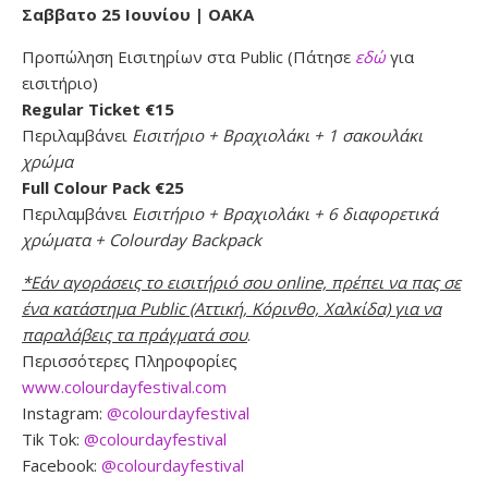
Σαββατο 25 Ιουνίου | ΟΑΚΑ
Προπώληση Εισιτηρίων στα Public (Πάτησε
εδώ
για
εισιτήριο)
Regular Ticket €15
Περιλαμβάνει
Εισιτήριο + Βραχιολάκι + 1 σακουλάκι
χρώμα
Full Colour Pack €25
Περιλαμβάνει
Εισιτήριο + Βραχιολάκι + 6 διαφορετικά
χρώματα + Colourday Backpack
*Εάν αγοράσεις το εισιτήριό σου online, πρέπει να πας σε
ένα κατάστημα Public (Αττική, Κόρινθο, Χαλκίδα) για να
παραλάβεις τα πράγματά σου
.
Περισσότερες Πληροφορίες
www.colourdayfestival.com
Instagram:
@colourdayfestival
Tik Tok:
@colourdayfestival
Facebook:
@colourdayfestival