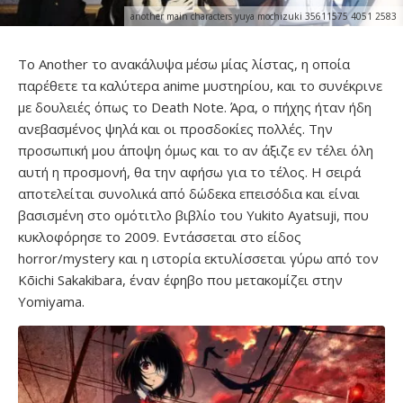
another main characters yuya mochizuki 35611575 4051 2583
Το Another το ανακάλυψα μέσω μίας λίστας, η οποία
παρέθετε τα καλύτερα anime μυστηρίου, και το συνέκρινε
με δουλειές όπως το Death Note. Άρα, ο πήχης ήταν ήδη
ανεβασμένος ψηλά και οι προσδοκίες πολλές. Την
προσωπική μου άποψη όμως και το αν άξιζε εν τέλει όλη
αυτή η προσμονή, θα την αφήσω για το τέλος. Η σειρά
αποτελείται συνολικά από δώδεκα επεισόδια και είναι
βασισμένη στο ομότιτλο βιβλίο του Yukito Ayatsuji, που
κυκλοφόρησε το 2009. Εντάσσεται στο είδος
horror/mystery και η ιστορία εκτυλίσσεται γύρω από τον
Kōichi Sakakibara, έναν έφηβο που μετακομίζει στην
Yomiyama.