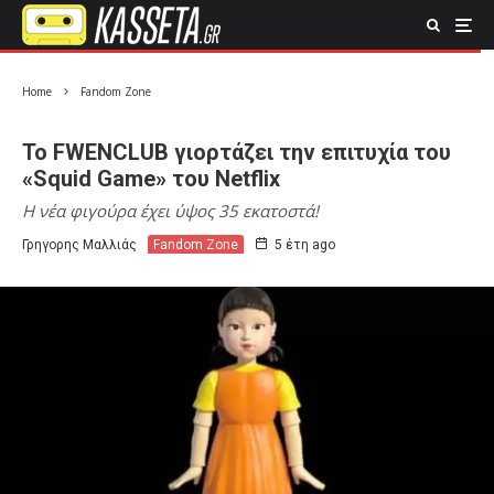
Home
Fandom Zone
Το FWENCLUB γιορτάζει την επιτυχία του
«Squid Game» του Netflix
Η νέα φιγούρα έχει ύψος 35 εκατοστά!
Γρηγορης Μαλλιάς
Fandom Zone
5 έτη ago