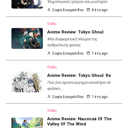
Ψυχολογικός τρόμος και μυστηρίο
Σοφία Ευαγγελίδου
8 έτη ago
Otaku
Anime Review: Tokyo Ghoul
Μία διαφορετική πλευρά της
ανθρώπινης φύσης
Σοφία Ευαγγελίδου
7 έτη ago
Otaku
Anime Review: Tokyo Ghoul: Re
Πώς ένα αριστούργημα καταλήγει σε
φιάσκο...
Σοφία Ευαγγελίδου
7 έτη ago
Otaku
Anime Review: Nausicaä Of Τhe
Valley Οf Τhe Wind