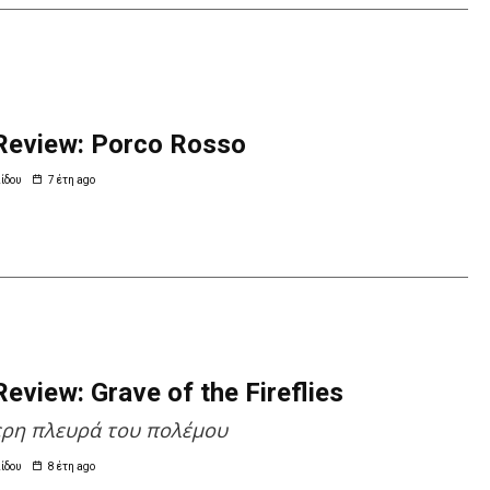
Review: Porco Rosso
ίδου
7 έτη ago
eview: Grave of the Fireflies
ερη πλευρά του πολέμου
ίδου
8 έτη ago