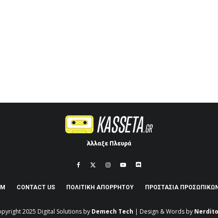
Άλλαξε Πλευρά
AM
CONTACT US
ΠΟΛΙΤΙΚΉ ΑΠΟΡΡΉΤΟΥ
ΠΡΟΣΤΑΣΊΑ ΠΡΟΣΩΠΙΚΏ
pyright 2025
Digital Solutions by
Demech Tech
| Design & Words by
Nerdito