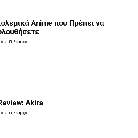
πολεμικά Anime που Πρέπει να
ολουθήσετε
ίδου
6 έτη ago
Review: Akira
ίδου
7 έτη ago