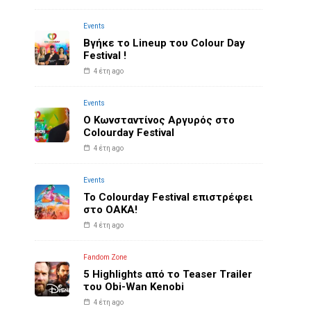
Events
Βγήκε το Lineup του Colour Day
Festival !
4 έτη ago
Events
O Κωνσταντίνος Αργυρός στο
Colourday Festival
4 έτη ago
Events
Το Colourday Festival επιστρέφει
στο ΟΑΚΑ!
4 έτη ago
Fandom Zone
5 Highlights από το Teaser Trailer
του Obi-Wan Kenobi
4 έτη ago