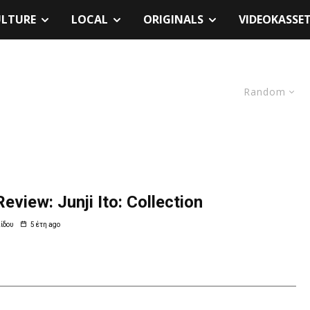
ULTURE
LOCAL
ORIGINALS
VIDEOKASSE
Random
eview: Junji Ito: Collection
ίδου
5 έτη ago