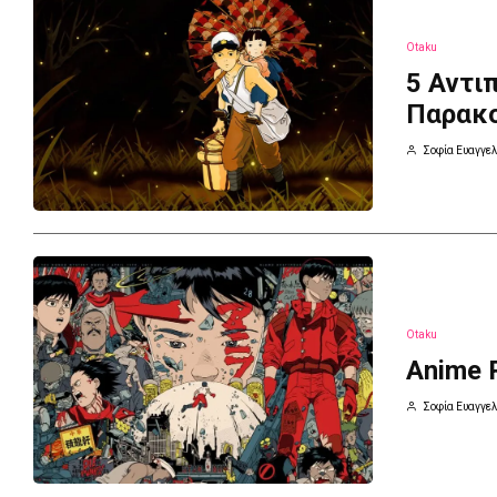
Otaku
5 Αντι
Παρακ
Σοφία Ευαγγελ
Otaku
Anime 
Σοφία Ευαγγελ