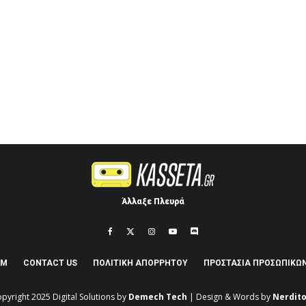
Άλλαξε Πλευρά
AM
CONTACT US
ΠΟΛΙΤΙΚΉ ΑΠΟΡΡΉΤΟΥ
ΠΡΟΣΤΑΣΊΑ ΠΡΟΣΩΠΙΚΏ
pyright 2025
Digital Solutions by
Demech Tech
| Design & Words by
Nerdito