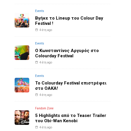
Events
Βγήκε το Lineup του Colour Day
Festival !
4 έτη ago
Events
O Κωνσταντίνος Αργυρός στο
Colourday Festival
4 έτη ago
Events
Το Colourday Festival επιστρέφει
στο ΟΑΚΑ!
4 έτη ago
Fandom Zone
5 Highlights από το Teaser Trailer
του Obi-Wan Kenobi
4 έτη ago