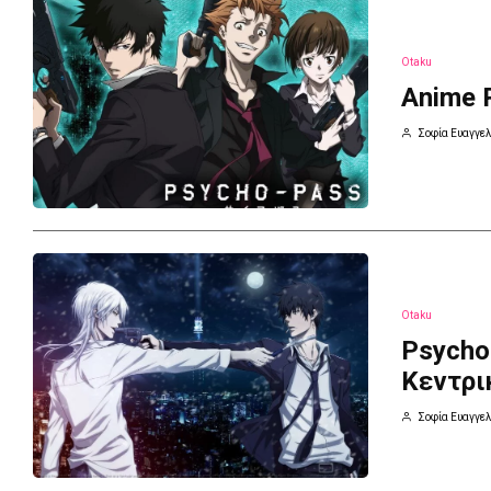
Otaku
Anime 
Σοφία Ευαγγελ
Otaku
Psycho
Κεντρι
Σοφία Ευαγγελ