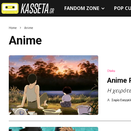
FANDOM ZONE
POP C
Home
Anime
Anime
Otaku
Anime R
H χειρότ
Σοφία Ευαγγελ