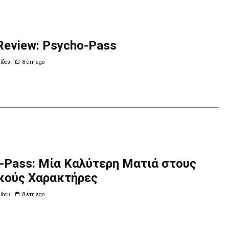
Review: Psycho-Pass
ίδου
8 έτη ago
-Pass: Μία Καλύτερη Ματιά στους
κούς Χαρακτήρες
ίδου
8 έτη ago