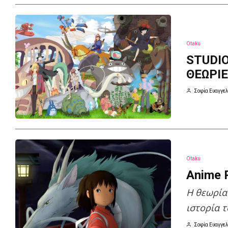
Otaku
STUDI
ΘΕΩΡΙΕ
Σοφία Ευαγγελ
Otaku
Anime 
H θεωρία
ιστορία 
Σοφία Ευαγγελ