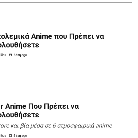
πολεμικά Anime που Πρέπει να
ολουθήσετε
ίδου
6 έτη ago
or Anime Που Πρέπει να
ολουθήσετε
gore και βία μέσα σε 6 ατμοσφαιρικά anime
ίδου
5 έτη ago