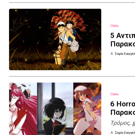
Otaku
5 Αντι
Παρακ
Σοφία Ευαγγελ
Otaku
6 Horr
Παρακ
Τρόμος, 
Σοφία Ευαγγελ