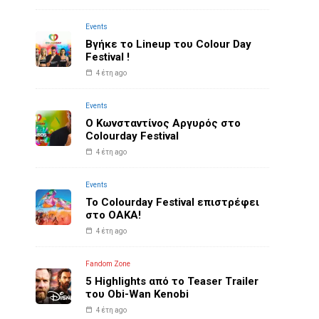
Events
Βγήκε το Lineup του Colour Day
Festival !
4 έτη ago
Events
O Κωνσταντίνος Αργυρός στο
Colourday Festival
4 έτη ago
Events
Το Colourday Festival επιστρέφει
στο ΟΑΚΑ!
4 έτη ago
Fandom Zone
5 Highlights από το Teaser Trailer
του Obi-Wan Kenobi
4 έτη ago