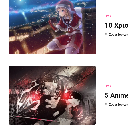
Otaku
10 Χρι
Σοφία Ευαγγελ
Otaku
5 Anim
Σοφία Ευαγγελ