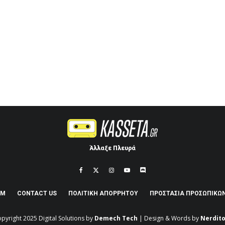
Άλλαξε Πλευρά
AM
CONTACT US
ΠΟΛΙΤΙΚΉ ΑΠΟΡΡΉΤΟΥ
ΠΡΟΣΤΑΣΊΑ ΠΡΟΣΩΠΙΚΏ
pyright 2025
Digital Solutions by
Demech Tech
| Design & Words by
Nerdito