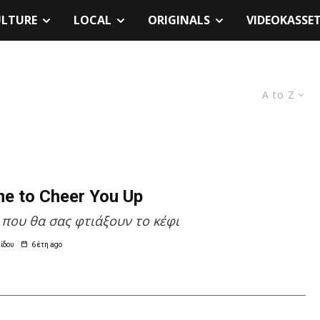
ULTURE
LOCAL
ORIGINALS
VIDEOKASSE
A to Z
me to Cheer You Up
 που θα σας φτιάξουν το κέφι
ίδου
6 έτη ago