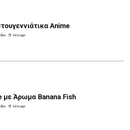
στουγεννιάτικα Anime
ίδου
6 έτη ago
e με Άρωμα Banana Fish
ίδου
6 έτη ago